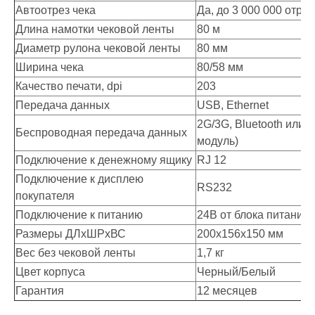
Автоотрез чека
Да, до 3 000 000 отре
Длина намотки чековой ленты
80 м
Диаметр рулона чековой ленты
80 мм
Ширина чека
80/58 мм
Качество печати, dpi
203
Передача данных
USB, Ethernet
2G/3G, Bluetooth или 
Беспроводная передача данных
модуль)
Подключение к денежному ящику
RJ 12
Подключение к дисплею
RS232
покупателя
Подключение к питанию
24В от блока питания
Размеры ДЛхШРхВС
200х156х150 мм
Вес без чековой ленты
1,7 кг
Цвет корпуса
Черный/Белый
Гарантия
12 месяцев